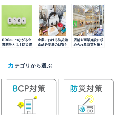
SDGsにつながる企
企業における防災備
店舗や商業施設に求
業防災とは？防災備
蓄品必要量の目安と
められる防災対策と
蓄品の選定と管理の
選定のポイントは？
は何か？重要な理由
ポイントも解説
も解説
カ
テゴリから選ぶ