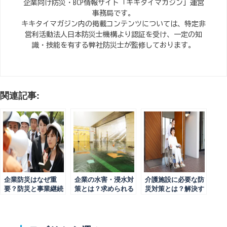
企業向け防災・BCP情報サイト「キキタイマガジン」運営
事務局です。
キキタイマガジン内の掲載コンテンツについては、特定非
営利活動法人日本防災士機構より認証を受け、一定の知
識・技能を有する弊社防災士が監修しております。
関連記事:
企業防災はなぜ重
企業の水害・浸水対
介護施設に必要な防
要？防災と事業継続
策とは？求められる
災対策とは？解決す
から考える具体的な
理由や具体的な方法
べき課題と取り組み
取り組み
を解説
のポイントも解説